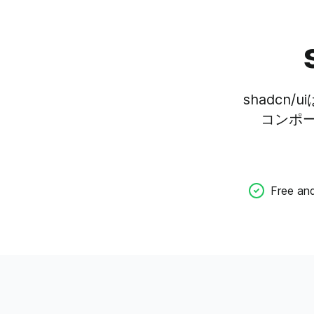
shadcn/u
コンポ
Free an